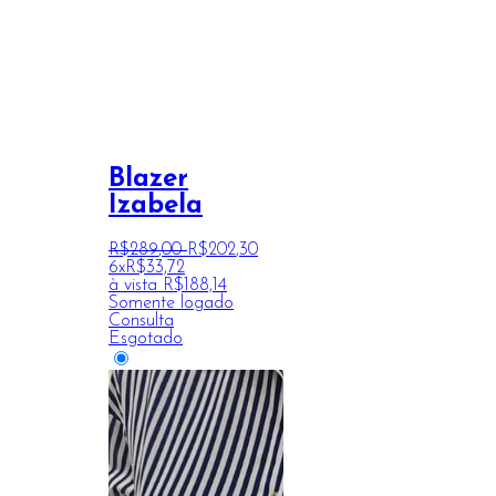
Blazer
Izabela
R$
289
,
00
R$
202
,
30
6x
R$
33,72
à vista
R$
188,14
Somente logado
Consulta
Esgotado