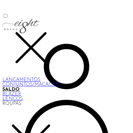
LANÇAMENTOS
CONJUNTOS/MACACÃO
SALDO
BLAZER
LENÇOS
ROUPAS