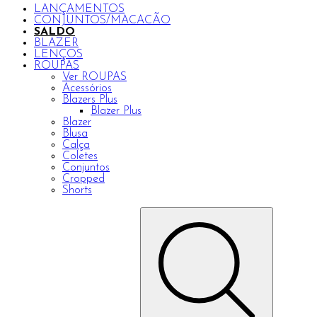
LANÇAMENTOS
CONJUNTOS/MACACÃO
SALDO
BLAZER
LENÇOS
ROUPAS
Ver ROUPAS
Acessórios
Blazers Plus
Blazer Plus
Blazer
Blusa
Calça
Coletes
Conjuntos
Cropped
Shorts