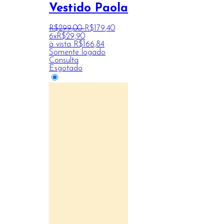
Vestido Paola
R$
299
,
00
R$
179
,
40
6x
R$
29,90
à vista
R$
166,84
Somente logado
Consulta
Esgotado