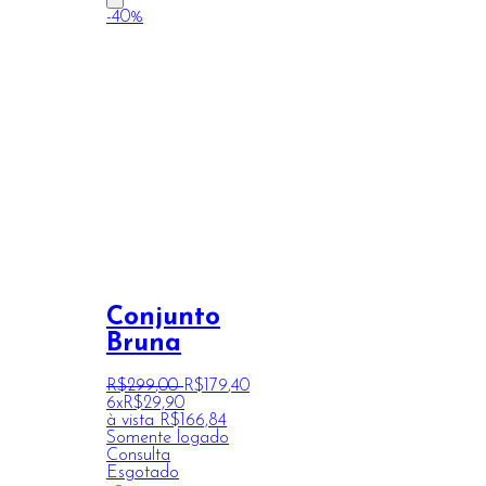
-40%
Conjunto
Bruna
R$
299
,
00
R$
179
,
40
6x
R$
29,90
à vista
R$
166,84
Somente logado
Consulta
Esgotado