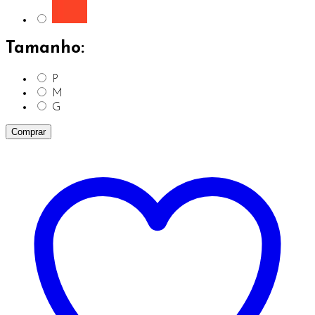
Tamanho:
P
M
G
Comprar