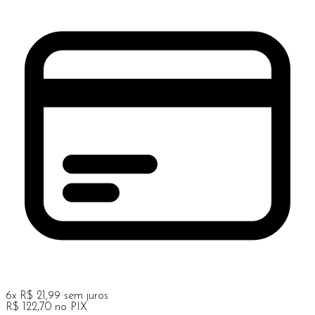
6
x
R$
21,99
sem juros
R$
122,70
no PIX