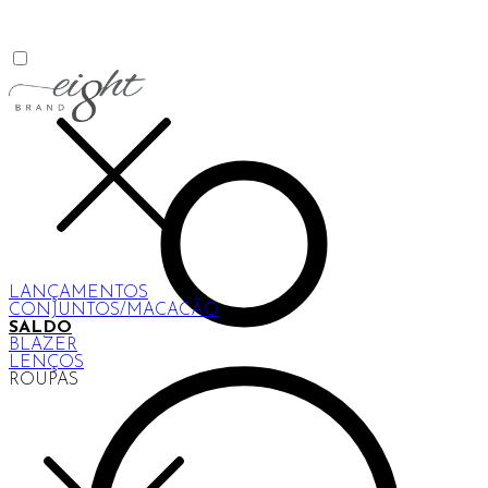
LANÇAMENTOS
CONJUNTOS/MACACÃO
SALDO
BLAZER
LENÇOS
ROUPAS