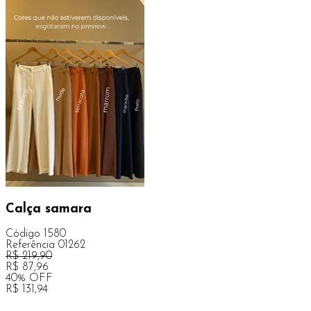
Calça samara
Código
1580
Referência
01262
R$
219,90
R$
87,96
40
%
OFF
R$
131,94