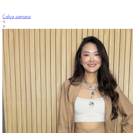
Calça samara
<
>