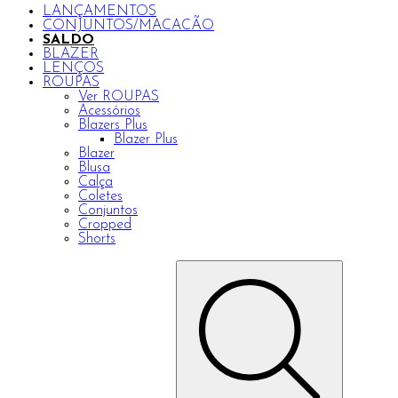
LANÇAMENTOS
CONJUNTOS/MACACÃO
SALDO
BLAZER
LENÇOS
ROUPAS
Ver ROUPAS
Acessórios
Blazers Plus
Blazer Plus
Blazer
Blusa
Calça
Coletes
Conjuntos
Cropped
Shorts