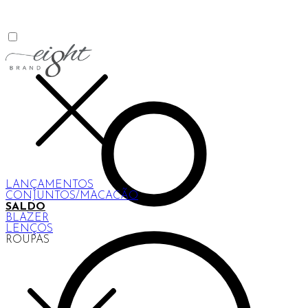
LANÇAMENTOS
CONJUNTOS/MACACÃO
SALDO
BLAZER
LENÇOS
ROUPAS