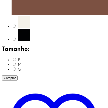
Tamanho:
P
M
G
Comprar