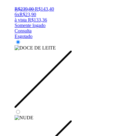
R$
239
,
00
R$
143
,
40
6x
R$
23,90
à vista
R$
133,36
Somente logado
Consulta
Esgotado